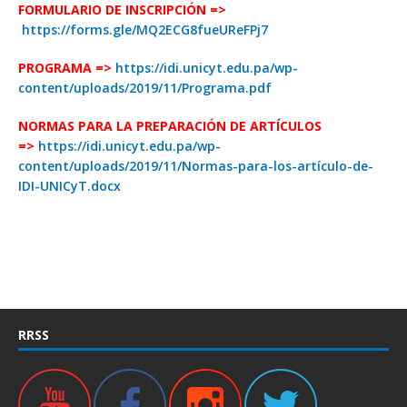
FORMULARIO DE INSCRIPCIÓN =>
https://forms.gle/MQ2ECG8fueUReFPj7
PROGRAMA =>
https://idi.unicyt.edu.pa/wp-
content/uploads/2019/11/Programa.pdf
NORMAS PARA LA PREPARACIÓN DE ARTÍCULOS
=>
https://idi.unicyt.edu.pa/wp-
content/uploads/2019/11/Normas-para-los-artículo-de-
IDI-UNICyT.docx
RRSS