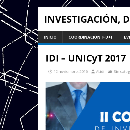
INVESTIGACIÓN, 
INICIO
COORDINACIÓN I+D+I
EV
IDI – UNICyT 2017
12 noviembre, 2016
ALidi
Sin categ