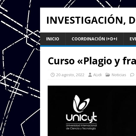
INVESTIGACIÓN, 
INICIO
COORDINACIÓN I+D+I
EV
Curso «Plagio y f
20 agosto, 2022
ALidi
Noticias